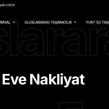
yat.com.tr
larar
UMSAL
ULUSLARARASI TAŞIMACILIK
YURT İÇI TAŞ
Eve Nakliyat