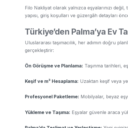
Filo Nakliyat olarak yalnızca eşyalarınızı deği
yapısı, giriş koşulları ve güzergâh detayları önce
Türkiye’den Palma’ya Ev Taş
Uluslararası taşımacılık, her adımın doğru planl
gerçekleştirir:
Ön Görüşme ve Planlama:
Taşınma tarihleri, eş
Keşif ve m³ Hesaplama:
Uzaktan keşif veya yer
Profesyonel Paketleme:
Mobilyalar, beyaz eşyal
Yükleme ve Taşıma:
Eşyalar güvenle araca yük
Palma’da Teslimat ve Yerleştirme:
Yeni eviniz