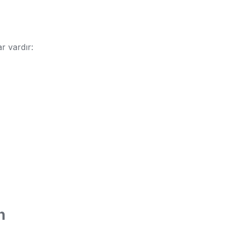
r vardır:
n