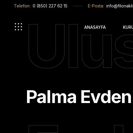
Telefon:
0 (850) 227 62 15
E-Posta:
info@filonakli
Ulus
ANASAYFA
KUR
Palma Evden 