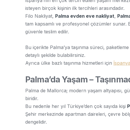
İspanya’nın en çok tercih edilen yaşam merkezle
isteyen birçok kişinin ilk tercihleri arasındadır.
Filo Nakliyat,
Palma evden eve nakliyat
,
Palma
tam kapsamlı ve profesyonel çözümler sunar. Eşy
güvenle teslim edilir.
Bu içerikte Palma’ya taşınma süreci, paketleme yö
detaylı şekilde bulabilirsiniz.
Ayrıca ülke bazlı taşınma hizmetleri için
İspanya
Palma’da Yaşam – Taşınmad
Palma de Mallorca; modern yaşam altyapısı, güve
biridir.
Bu nedenle her yıl Türkiye’den çok sayıda kişi
P
Şehir merkezinde apartman daireleri, çevre bölg
dengelidir.