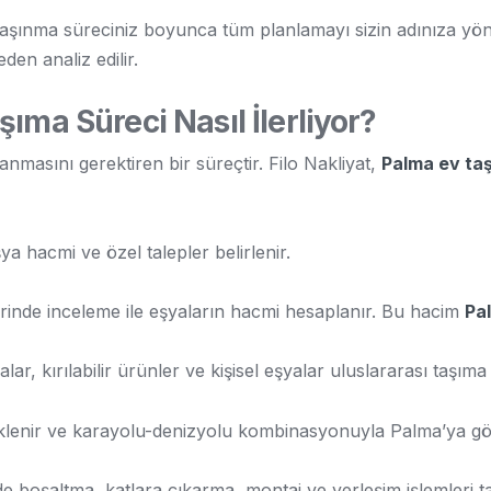
l, taşınma süreciniz boyunca tüm planlamayı sizin adınıza yö
den analiz edilir.
ıma Süreci Nasıl İlerliyor?
anmasını gerektiren bir süreçtir. Filo Nakliyat,
Palma ev ta
ya hacmi ve özel talepler belirlenir.
inde inceleme ile eşyaların hacmi hesaplanır. Bu hacim
Pal
ar, kırılabilir ürünler ve kişisel eşyalar uluslararası taşıma
lenir ve karayolu-denizyolu kombinasyonuyla Palma’ya gön
de boşaltma, katlara çıkarma, montaj ve yerleşim işlemleri 