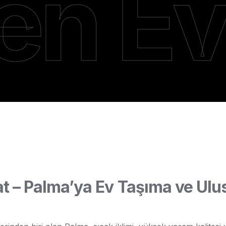
en E
iyat
t – Palma’ya Ev Taşıma ve Ulus