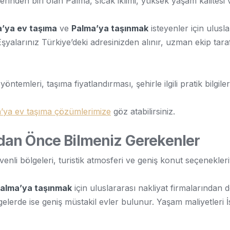
rinden biri olan Palma, sıcak iklimi, yüksek yaşam kalitesi 
’ya ev taşıma
ve
Palma’ya taşınmak
isteyenler için ulusl
alarınız Türkiye’deki adresinizden alınır, uzman ekip taraf
ntemleri, taşıma fiyatlandırması, şehirle ilgili pratik bilgil
’ya ev taşıma çözümlerimize
göz atabilirsiniz.
an Önce Bilmeniz Gerekenler
nli bölgeleri, turistik atmosferi ve geniş konut seçenekleri
alma’ya taşınmak
için uluslararası nakliyat firmalarından 
elerde ise geniş müstakil evler bulunur. Yaşam maliyetleri