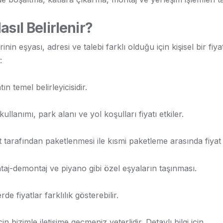
sıl Belirlenir?
inin eşyası, adresi ve talebi farklı olduğu için kişisel bir fiya
:
ın temel belirleyicisidir.
lanımı, park alanı ve yol koşulları fiyatı etkiler.
tarafından paketlenmesi ile kısmi paketleme arasında fiyat fa
j-demontaj ve piyano gibi özel eşyaların taşınması.
 fiyatlar farklılık gösterebilir.
n bizimle iletişime geçmeniz yeterlidir. Detaylı bilgi için