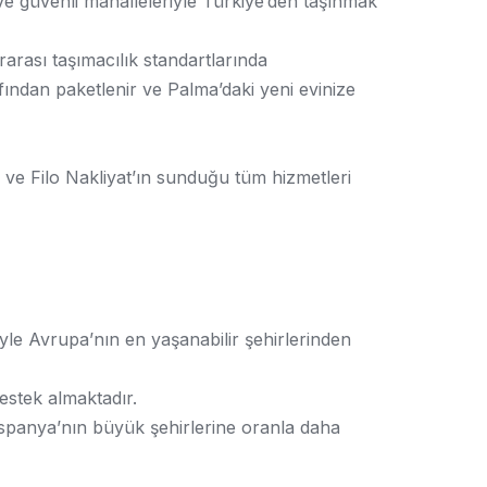
ve güvenli mahalleleriyle Türkiye’den taşınmak
ararası taşımacılık standartlarında
ından paketlenir ve Palma’daki yeni evinize
er ve Filo Nakliyat’ın sunduğu tüm hizmetleri
yle Avrupa’nın en yaşanabilir şehirlerinden
destek almaktadır.
 İspanya’nın büyük şehirlerine oranla daha