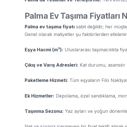
Palma Ev Taşıma Fiyatları Na
Palma ev taşıma fiyatı
sabit değildir; her müşter
Genel olarak maliyetler şu faktörlerden etkilenir
Eşya Hacmi (m³):
Uluslararası taşımacılıkta fiyat
Çıkış ve Varış Adresleri:
Kat durumu, asansör kul
Paketleme Hizmeti:
Tüm eşyaların Filo Nakliyat 
Ek Hizmetler:
Depolama, özel sandıklama, monta
Taşınma Sezonu:
Yaz ayları ve yoğun dönemlerde
Net ve sürpriz içermeyen bir fiyat teklifi almak içi